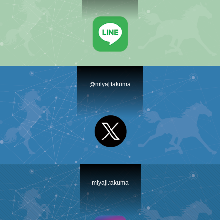
@miyajitakuma
miyaji.takuma