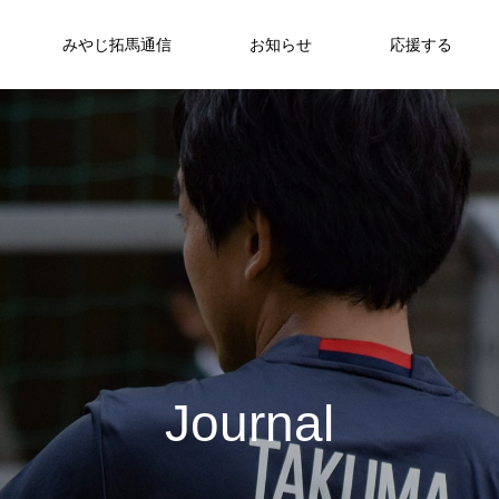
みやじ拓馬通信
お知らせ
応援する
J
o
u
r
n
a
l