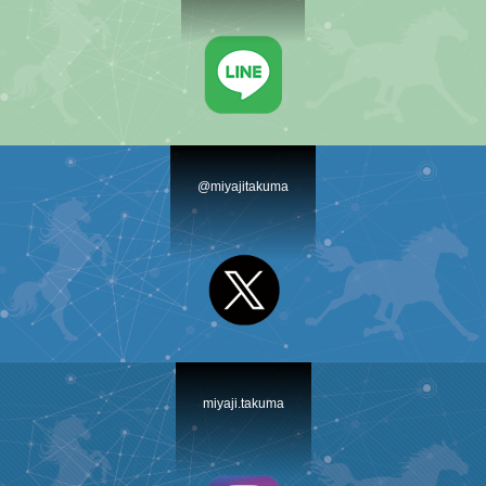
@miyajitakuma
miyaji.takuma